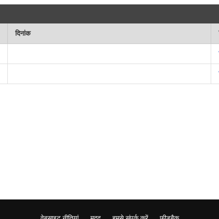
दिनांक
वेबसाइट नीतियां
मदद
हमसे संपर्क करें
फ़ीडबैक